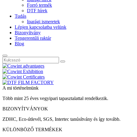
Forró termék
DTF hírek
Tudás
Iparági ismeretek
Lépjen kapcsolatba velünk
Bizonyítvány
Tengerentúli raktár
Blog
A mi történelmünk
Több mint 25 éves vegyipari tapasztalattal rendelkezik.
BIZONYÍTVÁNYOK
ZDHC, Eco-útlevél, SGS, Intertec tanúsítvány és így tovább.
KÜLÖNBÖZŐ TERMÉKEK