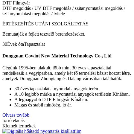
DTF Filmgyár
DTF megoldás / UV DTF megoldás / szitanyomtatási megoldás /
szitanyomtatási megoldás átvitele
ÉRTÉKESÍTÉS UTÁNI SZOLGÁLTATÁS
Bemutatják a fejlett tesztelő berendezéseket.
30
Évek óta
Tapasztalat
Dongguan Cowint New Material Technology Co., Ltd
Cégünk 1995-ben alakult, több mint 30 éves tapasztalattal
rendelkezik a vegyiparban, amely két fő termelési bázist hozott létre,
amelyek Dongguan Zhongtang és Dalang városában találhatók.
30 éves tapasztalat a nyomdai anyagok terén.
A 10 legjobb márka a nyomtatási anyagok területén Kínában.
A legnagyobb DTF Filmgyár Kínában.
Magas és stabil minőség, jó ár.
Olvass tovább
forró eladás
Kiemelt termékek