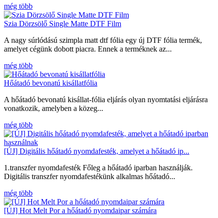
még több
Szia Dörzsölő Single Matte DTF Film
A nagy súrlódású szimpla matt dtf fólia egy új DTF fólia termék,
amelyet cégünk dobott piacra. Ennek a terméknek az...
még több
Hőátadó bevonatú kisállatfólia
A hőátadó bevonatú kisállat-fólia eljárás olyan nyomtatási eljárásra
vonatkozik, amelyben a közeg...
még több
[ÚJ] Digitális hőátadó nyomdafesték, amelyet a hőátadó ip...
1.transzfer nyomdafesték Főleg a hőátadó iparban használják.
Digitális transzfer nyomdafestékünk alkalmas hőátadó...
még több
[ÚJ] Hot Melt Por a hőátadó nyomdaipar számára