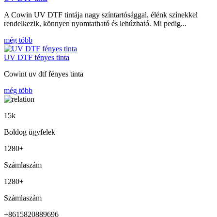
A Cowin UV DTF tintája nagy színtartósággal, élénk színekkel
rendelkezik, könnyen nyomtatható és lehúzható. Mi pedig...
még több
UV DTF fényes tinta
Cowint uv dtf fényes tinta
még több
15
k
Boldog ügyfelek
1280
+
Számlaszám
1280
+
Számlaszám
+8615820889696