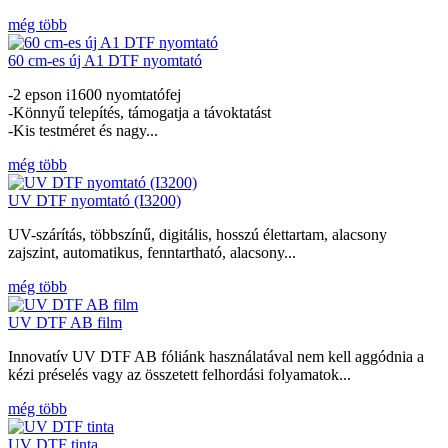
még több
60 cm-es új A1 DTF nyomtató
-2 epson i1600 nyomtatófej
-Könnyű telepítés, támogatja a távoktatást
-Kis testméret és nagy...
még több
UV DTF nyomtató (I3200)
UV-szárítás, többszínű, digitális, hosszú élettartam, alacsony
zajszint, automatikus, fenntartható, alacsony...
még több
UV DTF AB film
Innovatív UV DTF AB fóliánk használatával nem kell aggódnia a
kézi préselés vagy az összetett felhordási folyamatok...
még több
UV DTF tinta