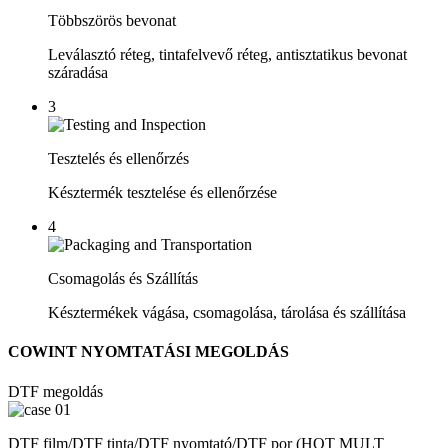
Többszörös bevonat
Leválasztó réteg, tintafelvevő réteg, antisztatikus bevonat
száradása
3
Tesztelés és ellenőrzés
Késztermék tesztelése és ellenőrzése
4
Csomagolás és Szállítás
Késztermékek vágása, csomagolása, tárolása és szállítása
COWINT NYOMTATÁSI MEGOLDÁS
DTF megoldás
DTF film/DTF tinta/DTF nyomtató/DTF por (HOT MULT