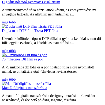
Digitális hőátadó nyomtatás kisállatfilm
A transzfernyomó fólia háziállatból készül, és környezetvédelmi
anyaghoz tartozik. Az állatfilm nem tartalmaz a...
még több
Dupla matt DTF film Tiszta PET fólia
Üzemünk különféle típusú DTF fóliákat gyárt, a kétoldalas matt dtf
fólia egyike ezeknek, a kétoldalas matt dtf fólia...
még több
75 mikronos Dtf film és por
A 75 mikronos dtf fólia és a por hőátadó fólia előre nyomtatott
minták nyomtatására utal. (tényleges leválasztószer,...
még több
Matt Dtf digitális transzferfólia
A matt dtf digitális transzferfólia designnyomtatási hordozóként
használható, és átvihető pólókra, ingekre, táskákra...