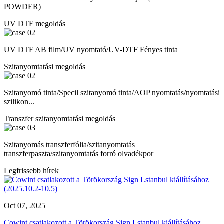
POWDER)
UV DTF megoldás
UV DTF AB film/UV nyomtató/UV-DTF Fényes tinta
Szitanyomtatási megoldás
Szitanyomó tinta/Specil szitanyomó tinta/AOP nyomtatás/nyomtatási
szilikon...
Transzfer szitanyomtatási megoldás
Szitanyomás transzferfólia/szitanyomtatás
transzferpaszta/szitanyomtatás forró olvadékpor
Legfrissebb hírek
Oct 07, 2025
Cowint csatlakozott a Törökország Sign Lstanbul kiállításához