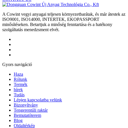
A Cowint vegyi anyagai teljesen környezetbarátak, és már átestek az
ISO9001, ISO14000, INTERTEK, EKOPASSPORT
minősítéseken. Betartjuk a minőség fenntartása és a hatékony
szolgáltatás menedzsment elvét.
Gyors navigáció
Haza
Rólunk
Termék
hírek
Tudás
Lépjen kapcsolatba velünk
Bizonyítvány
Tengerentúli raktár
Bemutatóterem
Blog
Oldaltérkép