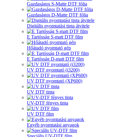
Gazdaságos S-Matte DTF fólia
Gazdaságos D-Matte DTF fólia
Digitális nyomtatási tinta átvitele
E Tartósság S-matt DTF film
Hőátadó nyomtató gép
E Tartósság D-matt DTF film
UV DTF nyomtató (i3200)
UV DTF nyomtató (XP600)
UV DTF tinta
UV-DTF fényes tinta
UV DTF film
Egyéb nyomtatási anyagok
Speciális UV-DTF film