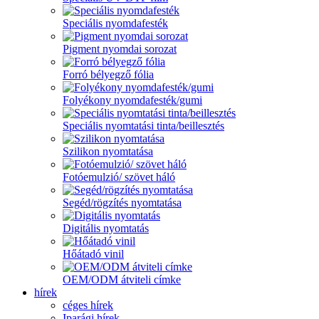
Speciális nyomdafesték
Pigment nyomdai sorozat
Forró bélyegző fólia
Folyékony nyomdafesték/gumi
Speciális nyomtatási tinta/beillesztés
Szilikon nyomtatása
Fotóemulzió/ szövet háló
Segéd/rögzítés nyomtatása
Digitális nyomtatás
Hőátadó vinil
OEM/ODM átviteli címke
hírek
céges hírek
Iparági hírek