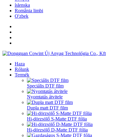
íslenska
România limbi
O'zbek
Haza
Rólunk
Termék
Speciális DTF film
Nyomtatás átvitele
Dupla matt DTF film
Hi-dörzsölő S-Matte DTF fólia
Hi-dörzsölő D-Matte DTF fólia