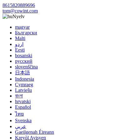
8615820889696
tom@cowint.com
Nyelv
magyar
Български
Malti
اردو
Eesti
bosanski
русский
slovenščina
日本語
Indonesia
Cymraeg
Latviešu
বাংলা
hrvatski
Español
ไทย
Svenska
عربي
Gaeilgenah Éireann
Kreyòl Ayisyen