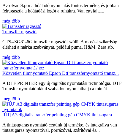
Az olvadékpor a hőátadó nyomtatás fontos terméke, és jobban
felragasztja a hőátadási logót a ruhákra. Van egyfajta...
még több
Transzfer ragasztó
CTS--SG81-6G transzfer ragasztót szállít A mosási szilárdság
elérheti a márka szabványát, például puma, H&M, Zara stb.
még több
Közvetlen filmnyomtató Epson Dtf transzfernyomtató transz...
A DTF PRINTER egy új digitális nyomtatási technológia. DTF
Transfer nyomtatónkkal szabadon nyomtathatja a mintát...
még több
[ÚJ] A3 digitális transzfer peinting gép CMYK tintasugara...
A tintasugaras nyomtató cégünk új terméke, és integrálva van
tintasugaras nyomtatóval, porrázóval, szárítóval és...