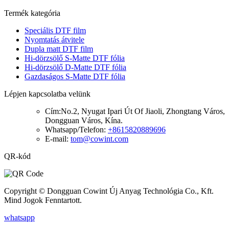
Termék kategória
Speciális DTF film
Nyomtatás átvitele
Dupla matt DTF film
Hi-dörzsölő S-Matte DTF fólia
Hi-dörzsölő D-Matte DTF fólia
Gazdaságos S-Matte DTF fólia
Lépjen kapcsolatba velünk
Cím:
No.2, Nyugat Ipari Út Of Jiaoli, Zhongtang Város,
Dongguan Város, Kína.
Whatsapp/Telefon:
+8615820889696
E-mail:
tom@cowint.com
QR-kód
Copyright © Dongguan Cowint Új Anyag Technológia Co., Kft.
Mind Jogok Fenntartott.
whatsapp