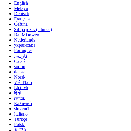
English
Melayu
Deutsch
Français
Čeština
Srbija jezik (latinica)
Bai Miaowen
Nederlands
українська
Português
فارسی
Català
suomi
dansk
Norsk
Việt Nam
Lietuvių
हिंदी
עברית
Ελληνικά
slovenčina
Italiano
Türkçe
Polski
한국어